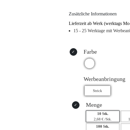
oder besondere Anlässe, der „Ing
erhältlich und wird in Kartons zu 
Zusätzliche Informationen
und zeigen Sie Ihre Farben mit St
Lieferzeit ab Werk (werktags Mo
15 - 25 Werktage mit Werbean
Farbe
Werbeanbringung
Menge
10 Stk.
2,68 € /Stk.
1
100 Stk.