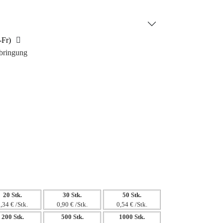
o“ ist ab einer Mindestmenge von 10 Stück
je 100 Stück geliefert. Setzen Sie ein Statement
il!
-Fr)
bringung
20 Stk.
30 Stk.
50 Stk.
,34 € /Stk.
0,90 € /Stk.
0,54 € /Stk.
200 Stk.
500 Stk.
1000 Stk.