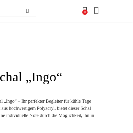
0
chal „Ingo“
 „Ingo“ – Ihr perfekter Begleiter für kühle Tage
t aus hochwertigem Polyacryl, bietet dieser Schal
ne individuelle Note durch die Möglichkeit, ihn in
Mit einer großzügigen Werbefläche von 140 x 16
nalisierte Designs. Ob für Vereine, Unternehmen