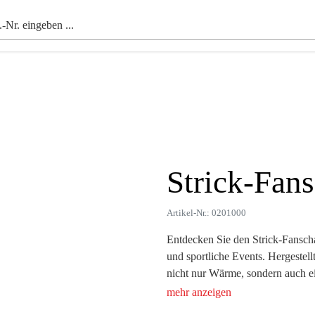
Strick-Fans
Zoom
Artikel-Nr.: 0201000
Entdecken Sie den Strick-Fanschal
und sportliche Events. Hergestell
nicht nur Wärme, sondern auch ei
Ihrer Wunschfarbe zu gestalten. 
cm eignet er sich ideal für perso