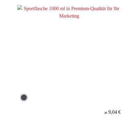
9,04 €
ab