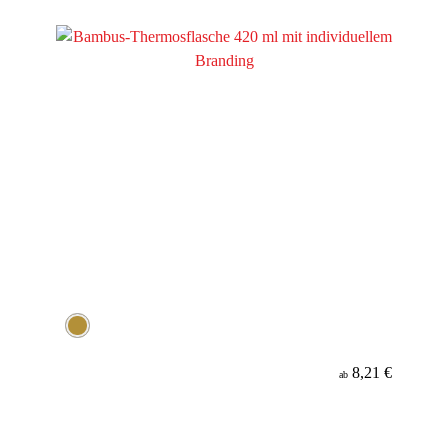
Werbeanbringung
Material
8,21 €
ab