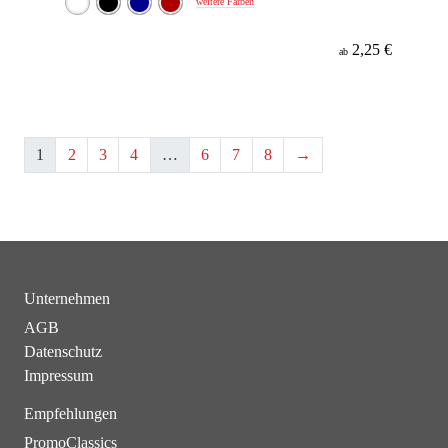
weitere Farben
2,25 €
ab
1
2
3
4
…
6
7
8
→
Unternehmen
AGB
Datenschutz
Impressum
Empfehlungen
PromoClassics