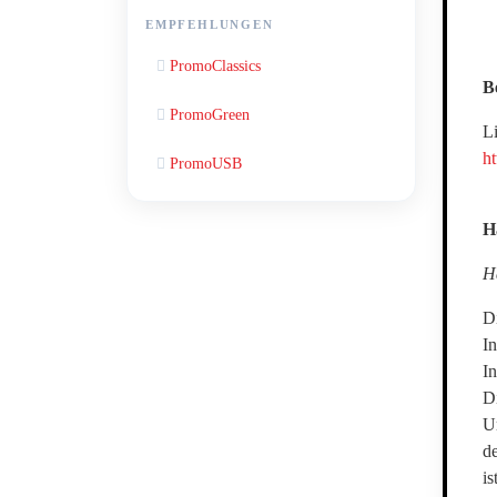
EMPFEHLUNGEN
PromoClassics
B
PromoGreen
L
ht
PromoUSB
H
Ha
Di
I
I
Di
U
d
i