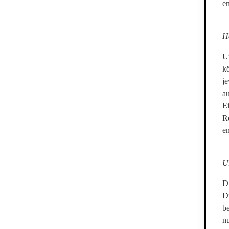
e
H
Un
kö
je
a
Ei
R
en
U
Di
D
be
nu