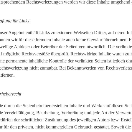
ntsprechenden Rechtsverletzungen werden wir diese Inhalte umgehend 
aftung für Links
ser Angebot enthält Links zu externen Webseiten Dritter, auf deren In
nnen wir für diese fremden Inhalte auch keine Gewähr übernehmen. Für d
weilige Anbieter oder Betreiber der Seiten verantwortlich. Die verlin
uf mögliche Rechtsverstöße überprüft. Rechtswidrige Inhalte waren zum
ne permanente inhaltliche Kontrolle der verlinkten Seiten ist jedoch o
echtsverletzung nicht zumutbar. Bei Bekanntwerden von Rechtsverlet
tfernen.
rheberrecht
e durch die Seitenbetreiber erstellten Inhalte und Werke auf diesen Se
ie Vervielfältigung, Bearbeitung, Verbreitung und jede Art der Verwer
dürfen der schriftlichen Zustimmung des jeweiligen Autors bzw. Erste
r für den privaten, nicht kommerziellen Gebrauch gestattet. Soweit die 