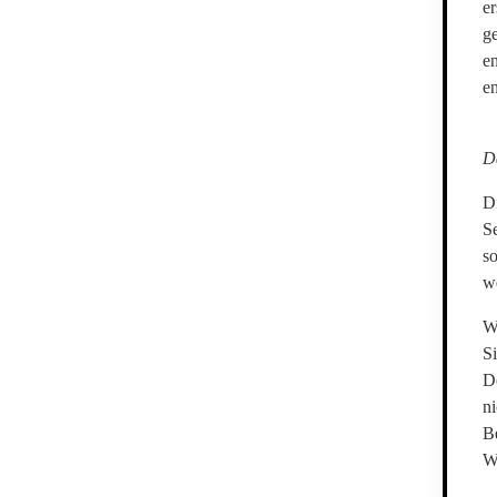
er
g
e
en
D
D
S
so
w
W
Si
D
n
Be
W