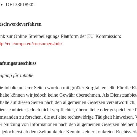
DE138618905
eschwerdeverfahren
ink zur Online-Streitbeilegungs-Plattform der EU-Kommission:
tp://ec.europa.eu/consumers/odr/
aftungsausschluss
ftung für Inhalte
e Inhalte unserer Seiten wurden mit größter Sorgfalt erstellt. Für die Ri
nhalte können wir jedoch keine Gewähr übernehmen. Als Diensteanbiet
nhalte auf diesen Seiten nach den allgemeinen Gesetzen verantwortlich
ensteanbieter jedoch nicht verpflichtet, übermittelte oder gespeicher
mständen zu forschen, die auf eine rechtswidrige Tätigkeit hinweisen.
er Nutzung von Informationen nach den allgemeinen Gesetzen bleiben h
st jedoch erst ab dem Zeitpunkt der Kenntnis einer konkreten Rechtsv