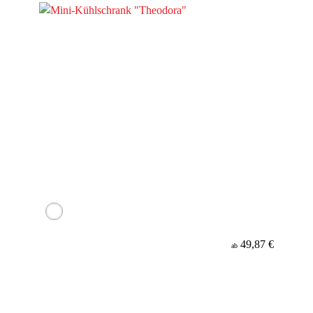
49,87 €
ab