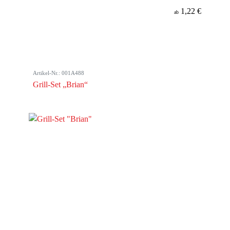
1,22 €
ab
Artikel-Nr.: 001A488
Grill-Set „Brian“