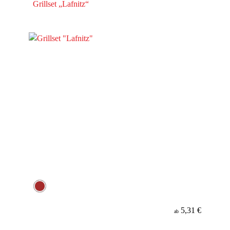
Grillset „Lafnitz“
5,31 €
ab