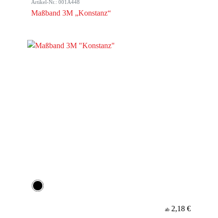
Artikel-Nr.: 001A448
Maßband 3M „Konstanz“
2,18 €
ab