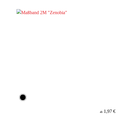
1,97 €
ab