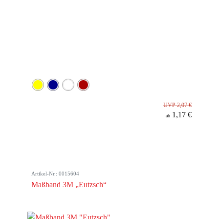
UVP 2,07 €
1,17 €
ab
Artikel-Nr.: 0015604
Maßband 3M „Eutzsch“