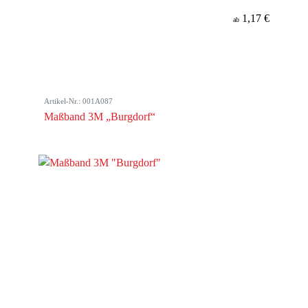
1,17 €
ab
Artikel-Nr.: 001A087
Maßband 3M „Burgdorf“