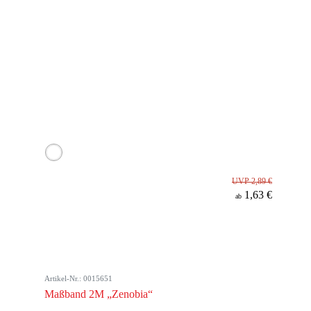
UVP 2,89 €
1,63 €
ab
Artikel-Nr.: 0015651
Maßband 2M „Zenobia“