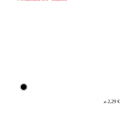
2,29 €
ab