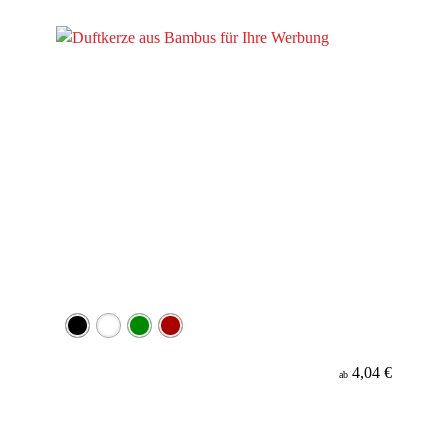
Material
4,04 €
ab