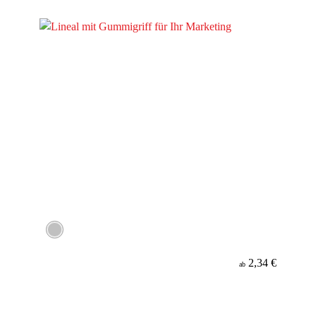
Material
2,34 €
ab