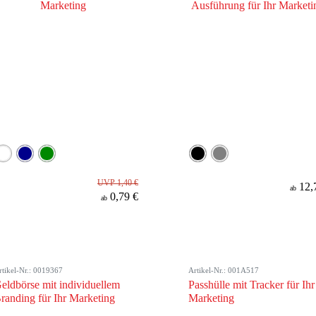
UVP 1,40 €
12,
ab
0,79 €
ab
rtikel-Nr.: 0019367
Artikel-Nr.: 001A517
eldbörse mit individuellem
Passhülle mit Tracker für Ihr
randing für Ihr Marketing
Marketing