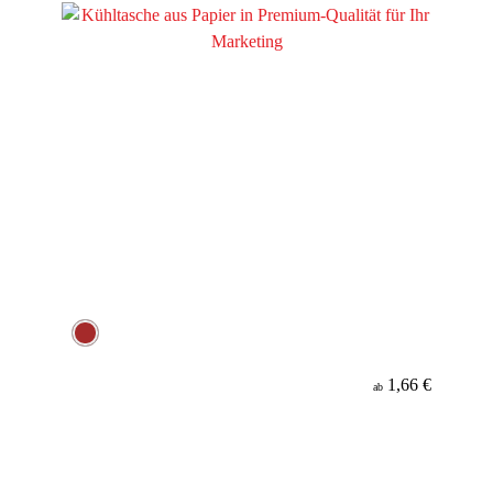
1,66 €
ab