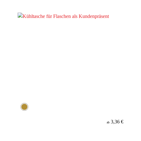
3,36 €
ab