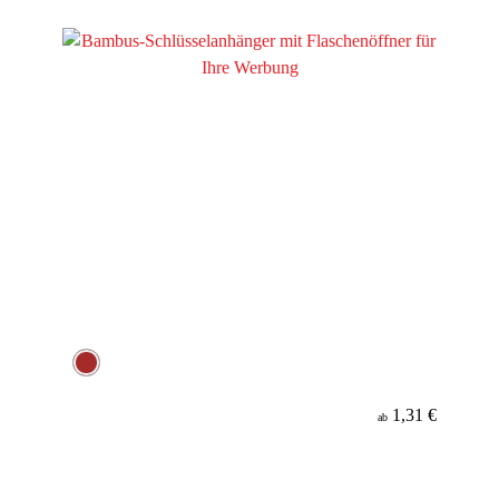
Material
1,31 €
ab