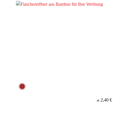
2,40 €
ab