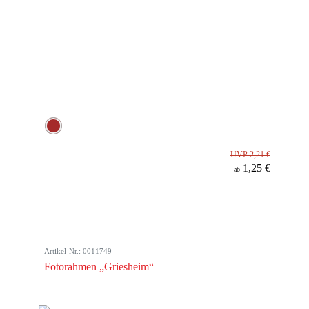
UVP 2,21 €
1,25 €
ab
Artikel-Nr.: 0011749
Fotorahmen „Griesheim“