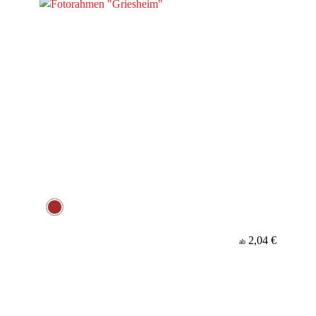
2,04 €
ab