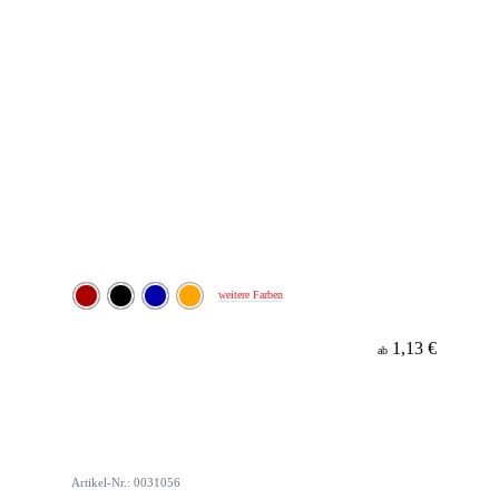
weitere Farben
1,13 €
ab
Artikel-Nr.: 0031056