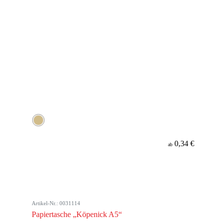
0,34 €
ab
Artikel-Nr.: 0031114
Papiertasche „Köpenick A5“