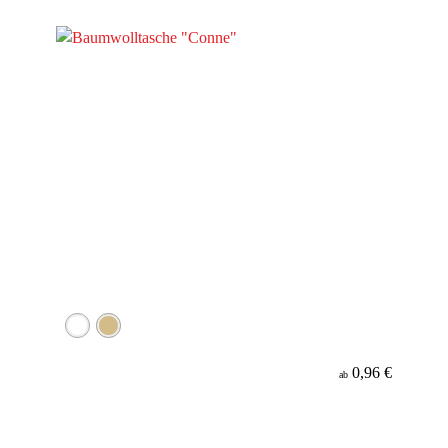
Material
Minenfarbe
0,96 €
ab