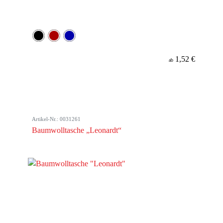
1,52 €
ab
Artikel-Nr.: 0031261
Baumwolltasche „Leonardt“