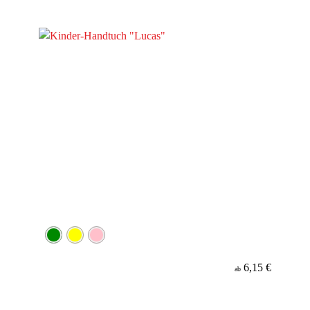
6,15 €
ab