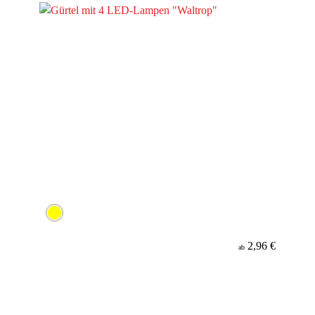
2,96 €
ab