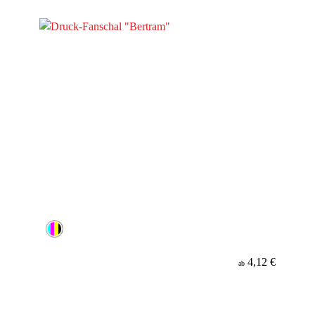
Werbeanbringung
Material
4,12 €
ab