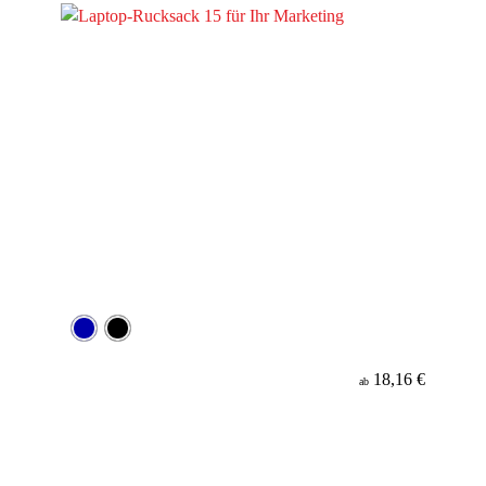
18,16 €
ab