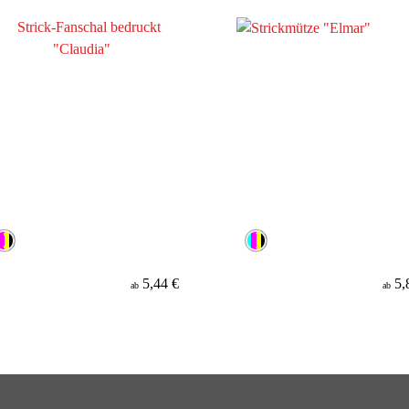
5,44 €
5,
ab
ab