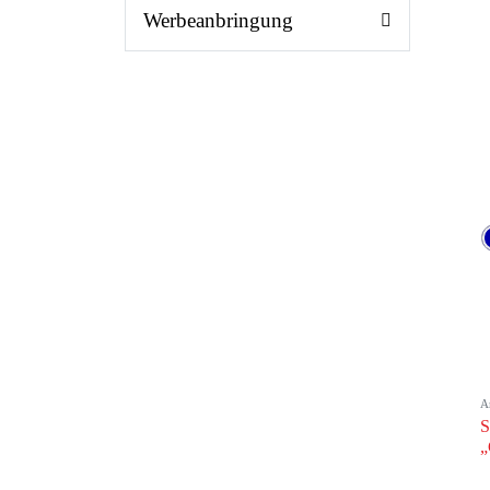
Werbeanbringung
A
S
„