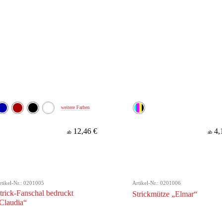
weitere Farben
12,46 €
4,
ab
ab
rtikel-Nr.: 0201005
Artikel-Nr.: 0201006
trick-Fanschal bedruckt
Strickmütze „Elmar“
Claudia“