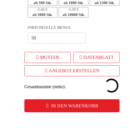
ab 500 Stk.
ab 1000 Stk.
ab 2500 Stk.
– Multifunktionalität fördert positive Assoziationen zur
0,40 €
0,39 €
Marke
ab 5000 Stk.
ab 10000 Stk.
INDIVIDUELLE MENGE
MUSTER
DATENBLATT
ANGEBOT ERSTELLEN
Gesamtsumme (netto):
IN DEN WARENKORB