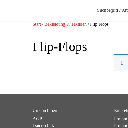
Start
/
Bekleidung & Textilien
/ Flip-Flops
Flip-Flops
Unternehmen
Empfeh
AGB
PromoC
Datenschutz
PromoG