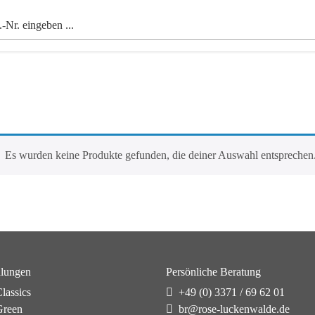
Es wurden keine Produkte gefunden, die deiner Auswahl entsprechen
lungen
Persönliche Beratung
lassics
+49 (0) 3371 / 69 62 01
reen
br@rose-luckenwalde.de